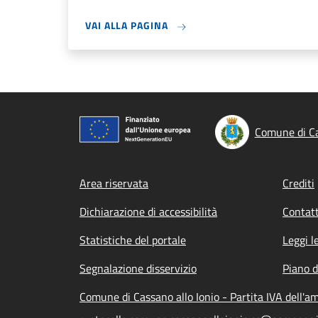
VAI ALLA PAGINA
Comune di Ca
Footer menu
Area riservata
Crediti
Dichiarazione di accessibilità
Contatt
Statistiche del portale
Leggi l
Segnalazione disservizio
Piano d
Comune di Cassano allo Ionio - Partita IVA dell