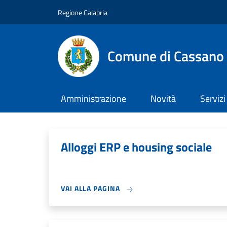
Salta al contenuto principale
Skip to footer content
Regione Calabria
Comune di Cassano a
Amministrazione
Novità
Servizi
Alloggi ERP e housing sociale
VAI ALLA PAGINA