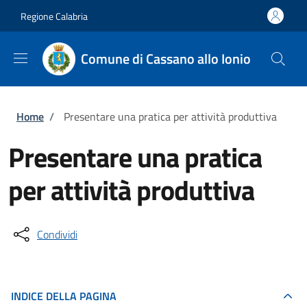
Salta al contenuto principale
Skip to footer content
Regione Calabria
Comune di Cassano allo Ionio
Briciole di pane
Home
/
Presentare una pratica per attività produttiva
Presentare una pratica
per attività produttiva
Condividi
INDICE DELLA PAGINA