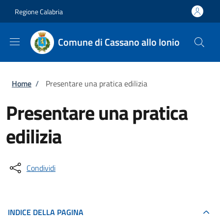
Salta al contenuto principale
Skip to footer content
Regione Calabria
Comune di Cassano allo Ionio
Briciole di pane
Home
/
Presentare una pratica edilizia
Presentare una pratica
edilizia
Condividi
INDICE DELLA PAGINA