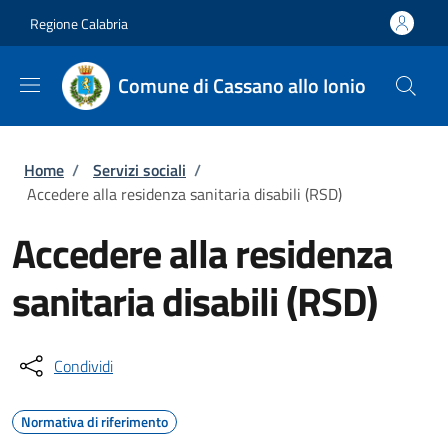
Salta al contenuto principale
Skip to footer content
Regione Calabria
Comune di Cassano allo Ionio
Briciole di pane
Home
/
Servizi sociali
/
Accedere alla residenza sanitaria disabili (RSD)
Accedere alla residenza
sanitaria disabili (RSD)
Condividi
Normativa di riferimento