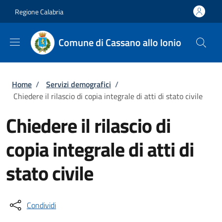
Salta al contenuto principale
Skip to footer content
Regione Calabria
Comune di Cassano allo Ionio
Briciole di pane
Home
/
Servizi demografici
/
Chiedere il rilascio di copia integrale di atti di stato civile
Chiedere il rilascio di
copia integrale di atti di
stato civile
Condividi