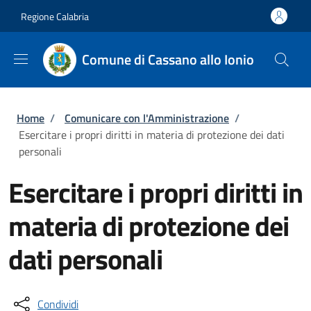
Salta al contenuto principale
Skip to footer content
Regione Calabria
Comune di Cassano allo Ionio
Briciole di pane
Home
/
Comunicare con l'Amministrazione
/
Esercitare i propri diritti in materia di protezione dei dati
personali
Esercitare i propri diritti in
materia di protezione dei
dati personali
Condividi