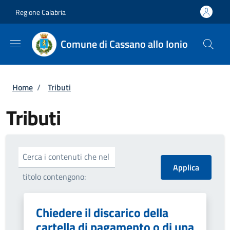
Salta al contenuto principale
Skip to footer content
Regione Calabria
Comune di Cassano allo Ionio
Briciole di pane
Home
/
Tributi
Tributi
Cerca i contenuti che nel
titolo contengono:
Chiedere il discarico della
cartella di pagamento o di una