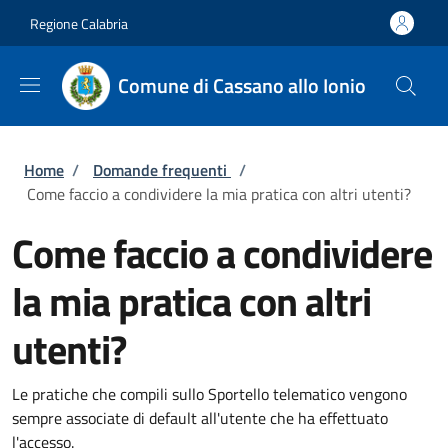
Salta al contenuto principale
Skip to footer content
Regione Calabria
Comune di Cassano allo Ionio
Briciole di pane
Home
/
Domande frequenti
/
Come faccio a condividere la mia pratica con altri utenti?
Come faccio a condividere
la mia pratica con altri
utenti?
Le pratiche che compili sullo Sportello telematico vengono
sempre associate di default all'utente che ha effettuato
l'accesso.