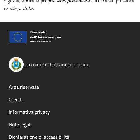
digitale, aprire la propria
Area personale
e cliccare sul pulsante
Le mie pratiche
.
Comune di Cassano allo Ionio
Footer menu
Area riservata
Crediti
Informativa privacy
Note legali
Dichiarazione di accessibilità