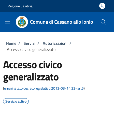
Salta al contenuto principale
Skip to footer content
Regione Calabria
Comune di Cassano allo Ionio
Briciole di pane
Home
/
Servizi
/
Autorizzazioni
/
Accesso civico generalizzato
Accesso civico
generalizzato
(
urn:nir:stato:decreto.legislativo:2013-03-14;33~art5
)
Servizio attivo