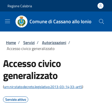
Salta al contenuto principale
Skip to footer content
Regione Calabria
Comune di Cassano allo Ionio
Briciole di pane
Home
/
Servizi
/
Autorizzazioni
/
Accesso civico generalizzato
Accesso civico
generalizzato
(
urn:nir:stato:decreto.legislativo:2013-03-14;33~art5
)
Servizio attivo