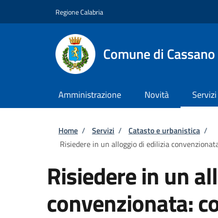
Salta al contenuto principale
Skip to footer content
Regione Calabria
Comune di Cassano a
Amministrazione
Novità
Servizi
Briciole di pane
Home
/
Servizi
/
Catasto e urbanistica
/
Risiedere in un alloggio di edilizia convenzionat
Risiedere in un all
convenzionata: c