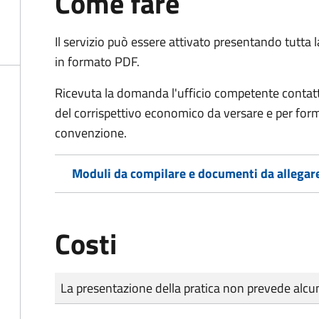
Come fare
Il servizio può essere attivato presentando tutta
in formato PDF.
Ricevuta la domanda l'ufficio competente contatte
del corrispettivo economico da versare e per form
convenzione.
Moduli da compilare e documenti da allegar
Costi
Tipo di pagamento
Importo
La presentazione della pratica non prevede al