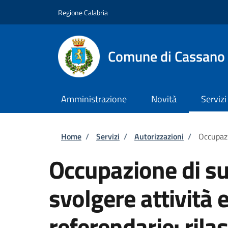
Salta al contenuto principale
Skip to footer content
Regione Calabria
Comune di Cassano a
Amministrazione
Novità
Servizi
Briciole di pane
Home
/
Servizi
/
Autorizzazioni
/
Occupazi
Occupazione di su
svolgere attività e
referendarie: rilas