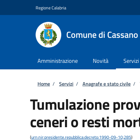
Salta al contenuto principale
Skip to footer content
Regione Calabria
Comune di Cassano a
Amministrazione
Novità
Servizi
Briciole di pane
Home
/
Servizi
/
Anagrafe e stato civile
/
Tumulazione provv
ceneri o resti mor
(
urn:nir:presidente.repubblica:decreto:1990-09-10;285
)