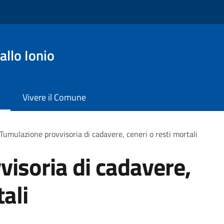
llo Ionio
Vivere il Comune
Tumulazione provvisoria di cadavere, ceneri o resti mortali
isoria di cadavere,
tali