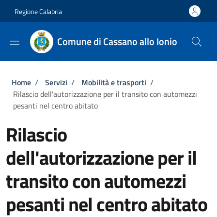
Salta al contenuto principale
Skip to footer content
Regione Calabria
Comune di Cassano allo Ionio
Briciole di pane
Home
/
Servizi
/
Mobilità e trasporti
/
Rilascio dell'autorizzazione per il transito con automezzi
pesanti nel centro abitato
Rilascio
dell'autorizzazione per il
transito con automezzi
pesanti nel centro abitato