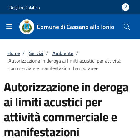
Salta al contenuto principale
Skip to footer content
Regione Calabria
Comune di Cassano allo Ionio
Briciole di pane
Home
/
Servizi
/
Ambiente
/
Autorizzazione in deroga ai limiti acustici per attività
commerciale e manifestazioni temporanee
Autorizzazione in deroga
ai limiti acustici per
attività commerciale e
manifestazioni