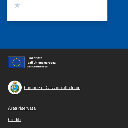
Valuta 1 stelle su 5
Comune di Cassano allo Ionio
Footer menu
Area riservata
Crediti