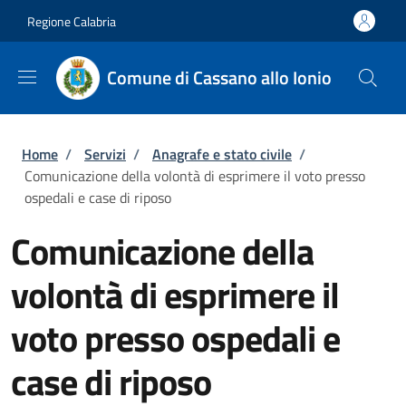
Salta al contenuto principale
Skip to footer content
Regione Calabria
Comune di Cassano allo Ionio
Briciole di pane
Home
/
Servizi
/
Anagrafe e stato civile
/
Comunicazione della volontà di esprimere il voto presso
ospedali e case di riposo
Comunicazione della
volontà di esprimere il
voto presso ospedali e
case di riposo