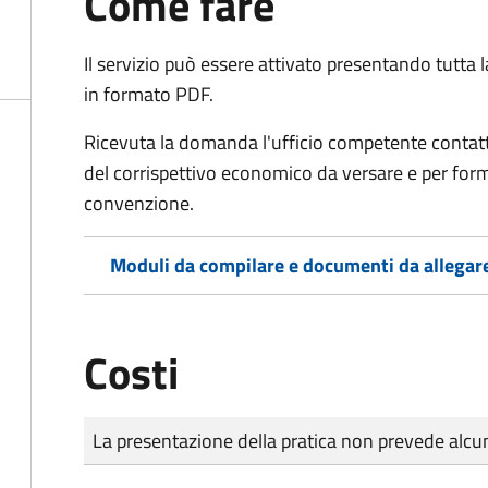
Come fare
Il servizio può essere attivato presentando tutta
in formato PDF.
Ricevuta la domanda l'ufficio competente contatte
del corrispettivo economico da versare e per form
convenzione.
Moduli da compilare e documenti da allegar
Costi
Tipo di pagamento
Importo
La presentazione della pratica non prevede al