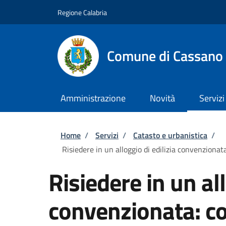
Salta al contenuto principale
Skip to footer content
Regione Calabria
Comune di Cassano a
Amministrazione
Novità
Servizi
Briciole di pane
Home
/
Servizi
/
Catasto e urbanistica
/
Risiedere in un alloggio di edilizia convenzionat
Risiedere in un all
convenzionata: c