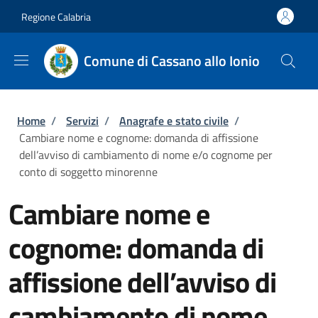
Salta al contenuto principale
Skip to footer content
Regione Calabria
Comune di Cassano allo Ionio
Briciole di pane
Home
/
Servizi
/
Anagrafe e stato civile
/
Cambiare nome e cognome: domanda di affissione
dell’avviso di cambiamento di nome e/o cognome per
conto di soggetto minorenne
Cambiare nome e
cognome: domanda di
affissione dell’avviso di
cambiamento di nome