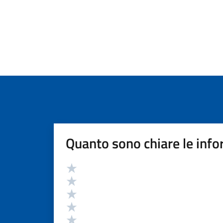
Quanto sono chiare le info
Valutazione
Valuta 5 stelle su 5
Valuta 4 stelle su 5
Valuta 3 stelle su 5
Valuta 2 stelle su 5
Valuta 1 stelle su 5