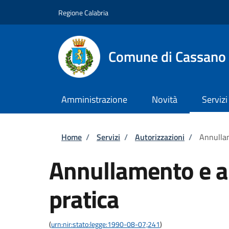
Salta al contenuto principale
Skip to footer content
Regione Calabria
Comune di Cassano a
Amministrazione
Novità
Servizi
Briciole di pane
Home
/
Servizi
/
Autorizzazioni
/
Annullam
Annullamento e ar
pratica
(
urn:nir:stato:legge:1990-08-07;241
)