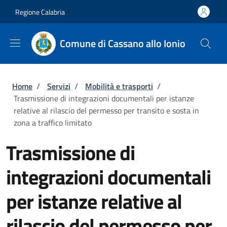
Salta al contenuto principale
Skip to footer content
Regione Calabria
Comune di Cassano allo Ionio
Briciole di pane
Home
/
Servizi
/
Mobilità e trasporti
/
Trasmissione di integrazioni documentali per istanze
relative al rilascio del permesso per transito e sosta in
zona a traffico limitato
Trasmissione di
integrazioni documentali
per istanze relative al
rilascio del permesso per