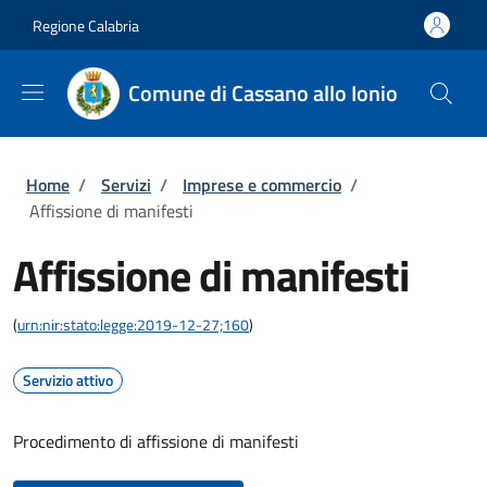
Salta al contenuto principale
Skip to footer content
Regione Calabria
Comune di Cassano allo Ionio
Briciole di pane
Home
/
Servizi
/
Imprese e commercio
/
Affissione di manifesti
Affissione di manifesti
(
urn:nir:stato:legge:2019-12-27;160
)
Servizio attivo
Procedimento di affissione di manifesti