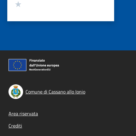
Valuta 1 stelle su 5
Comune di Cassano allo Ionio
Footer menu
Area riservata
Crediti