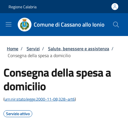
Salta al contenuto principale
Skip to footer content
Regione Calabria
Comune di Cassano allo Ionio
Briciole di pane
Home
/
Servizi
/
Salute, benessere e assistenza
/
Consegna della spesa a domicilio
Consegna della spesa a
domicilio
(
urn:nir:stato:legge:2000-11-08;328~art6
)
Servizio attivo