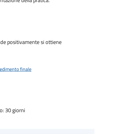
ntazione della pratica.
de positivamente si ottiene
vedimento finale
: 30 giorni