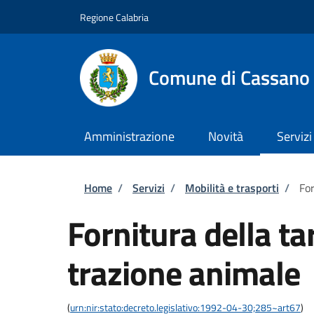
Salta al contenuto principale
Skip to footer content
Regione Calabria
Comune di Cassano a
Amministrazione
Novità
Servizi
Briciole di pane
Home
/
Servizi
/
Mobilità e trasporti
/
For
Fornitura della ta
trazione animale
(
urn:nir:stato:decreto.legislativo:1992-04-30;285~art67
)