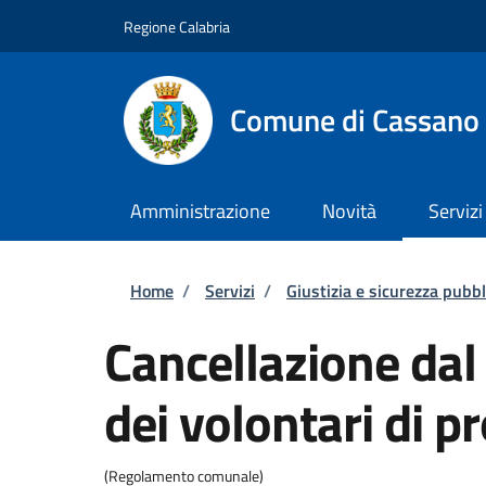
Salta al contenuto principale
Skip to footer content
Regione Calabria
Comune di Cassano a
Amministrazione
Novità
Servizi
Briciole di pane
Home
/
Servizi
/
Giustizia e sicurezza pubbl
Cancellazione da
dei volontari di pr
(Regolamento comunale)