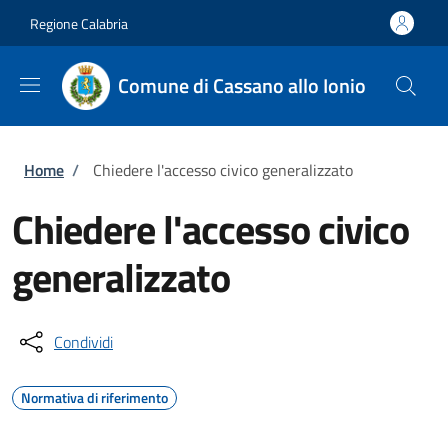
Salta al contenuto principale
Skip to footer content
Regione Calabria
Comune di Cassano allo Ionio
Briciole di pane
Home
/
Chiedere l'accesso civico generalizzato
Chiedere l'accesso civico
generalizzato
Condividi
Normativa di riferimento