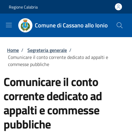
Salta al contenuto principale
Skip to footer content
Regione Calabria
Comune di Cassano allo Ionio
Briciole di pane
Home
/
Segreteria generale
/
Comunicare il conto corrente dedicato ad appalti e
commesse pubbliche
Comunicare il conto
corrente dedicato ad
appalti e commesse
pubbliche