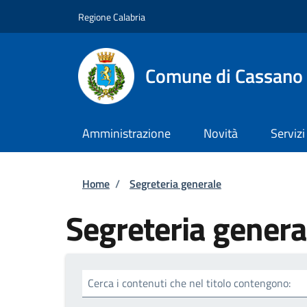
Salta al contenuto principale
Skip to footer content
Regione Calabria
Comune di Cassano a
Amministrazione
Novità
Servizi
Briciole di pane
Home
/
Segreteria generale
Segreteria genera
Cerca i contenuti che nel titolo contengono: